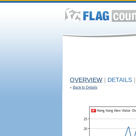
OVERVIEW
|
DETAILS
|
«
Back to Details