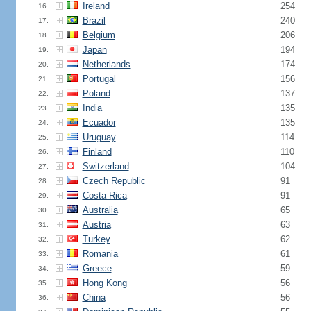
Ireland
254
16.
Brazil
240
17.
Belgium
206
18.
Japan
194
19.
Netherlands
174
20.
Portugal
156
21.
Poland
137
22.
India
135
23.
Ecuador
135
24.
Uruguay
114
25.
Finland
110
26.
Switzerland
104
27.
Czech Republic
91
28.
Costa Rica
91
29.
Australia
65
30.
Austria
63
31.
Turkey
62
32.
Romania
61
33.
Greece
59
34.
Hong Kong
56
35.
China
56
36.